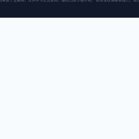
均来源于互联网，仅供学习交流使用，版权归原作者所有。 如有侵权请联系我们，我们