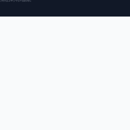
将在24小时内删除。