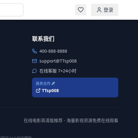
登录
联系我们
400-888-8888
support@TTsp008
在线客服 7×24小时
商务合作✈️
TTsp008
在线电影高清版推荐 - 海量影视资源免费在线观看