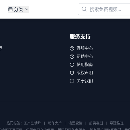
分类
服务支持
荐
客服中心
帮助中心
使用指南
版权声明
关于我们
热门标签：
国产剧情片
|
动作大片
|
浪漫爱情
|
搞笑喜剧
|
悬疑推理